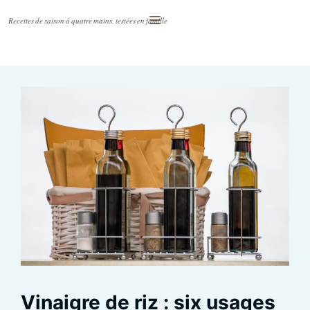
Aller
Menu
au
contenu
Vinaigre de riz : six usages